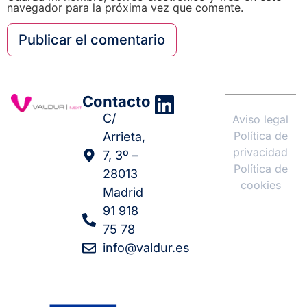
navegador para la próxima vez que comente.
Contacto
C/
Aviso legal
Política de
Arrieta,
privacidad
7, 3º –
Política de
28013
cookies
Madrid
91 918
75 78
info@valdur.es