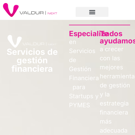
Especializados
Te
ayudamo
en
a crecer
Servicios de
Servicios
con las
gestión
de
financiera
mejores
Gestión
herramienta
Financiera
de gestión
para
y la
Startups y
estrategia
PYMES
financiera
más
adecuada