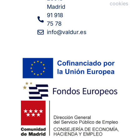
cookies
Madrid
91 918
75 78
info@valdur.es