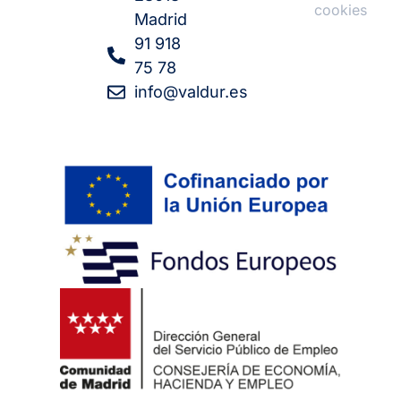
cookies
Madrid
91 918
75 78
info@valdur.es