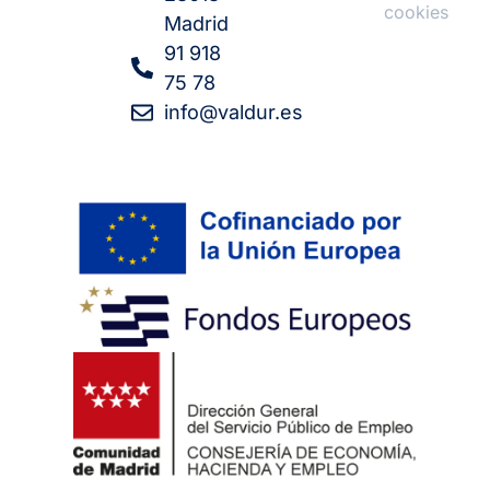
cookies
Madrid
91 918
75 78
info@valdur.es