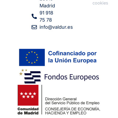
cookies
Madrid
91 918
75 78
info@valdur.es