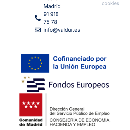
cookies
Madrid
91 918
75 78
info@valdur.es