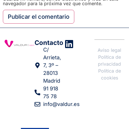
navegador para la próxima vez que comente.
Contacto
C/
Aviso legal
Política de
Arrieta,
privacidad
7, 3º –
Política de
28013
cookies
Madrid
91 918
75 78
info@valdur.es