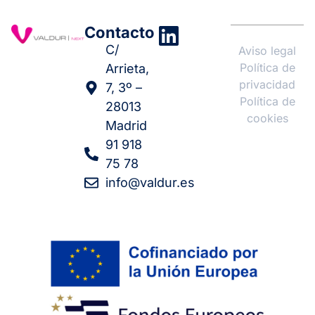
Contacto
C/
Aviso legal
Política de
Arrieta,
privacidad
7, 3º –
Política de
28013
cookies
Madrid
91 918
75 78
info@valdur.es