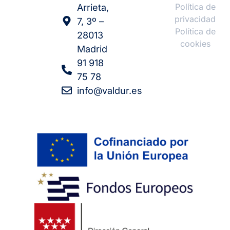
Política de
Arrieta,
privacidad
7, 3º –
Política de
28013
cookies
Madrid
91 918
75 78
info@valdur.es