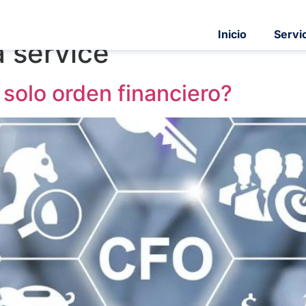
Inicio
Servi
 service
solo orden financiero?